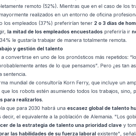
pletamente remoto (52%). Mientras que en el caso de los tr
mayormente realizados en un entorno de oficina profesion
 los empleados (37%) preferirían tener
2 o 3 días de hom
gir,
la mitad de los empleados encuestados
preferiría ir
n
 34% le gustaría trabajar de manera totalmente remota.
trabajo y gestión del talento
n a convertirse en uno de los pronósticos más repetidos:
“l
 probablemente antes de lo que pensamos”
. Pero ¿es tan a
a sentencia.
irma mundial de consultoría
Korn Ferry
, que incluye un ampl
que los robots estén asumiendo todos los trabajos, sino, p
 para realizarlos
.
vela que para 2030 habrá una
escasez global de talento 
s decir, el equivalente a la población de Alemania.
"Los gobi
cer de la estrategia de talento una prioridad clave
y to
rar las habilidades de su fuerza laboral
existente"
, seña