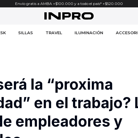
Envío gratis a AMBA +$100.000 y a todo el país* +$520.000
ESK
SILLAS
TRAVEL
ILUMINACIÓN
ACCESOR
k Pro Max
Silla Ergonómica Pro Recline
Travel adaptor 70W
Mushroom Lamp
Mats
ng Desk Pro
Silla Ergonómica Plus
Travel adaptor 25W
Iron Lamp
Brazos par
 Pro Ultra
Silla Ergonómica Core
Set De 3 Valijas Fly
Paneles RGB Triangulares
Cargadore
Silla Freedom
Set De 2 Valijas Jet
Lampara Hexagon
Ergonomi
m
Stool
Shop All
Shop All
Organizac
erá la “proxima
k Pro V2
Shop All
Travel adaptor 70W
LAMPARA DE ESCRITORIO
Power
k Pro Duo V2
Silla Ergonómica Pro
Set De 3 Valijas Fly
LAMPARA DE MONITOR L
Soporte pa
k Standard
Silla Ergonómica Recline
Set De 2 Valijas Jet
MAGNETIC LAMP
Shop All
ad” en el trabajo? 
Silla Yoga V2
Mat de Ec
Brazo de m
de empleadores y
Cajonera 