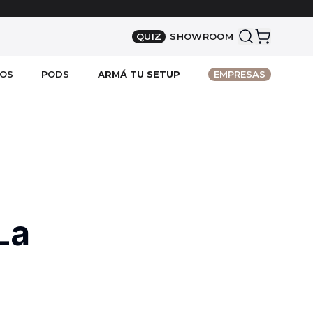
QUIZ
SHOWROOM
IOS
PODS
ARMÁ TU SETUP
EMPRESAS
Small
Pack Base
a monitor
Medium
Pack Full Light
s
Large
Pack Deluxe
cos
X-Large
Shop All
ión
House
 LED
Sit-Down
ED
ra laptops
Meet
Shop All
La
ocuero + Corcho
BUSINESS
onitor simple
FOLIO
moderna inpro
ART