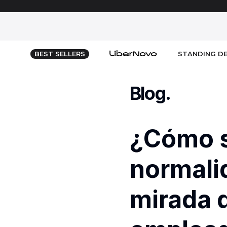
BEST SELLERS
STANDING D
Standing Des
Doble Standi
Blog
.
Standing Desk
Shop All
Tapa Premiu
¿Cómo s
Standing Des
Standing Des
Standing Des
normalid
mirada 