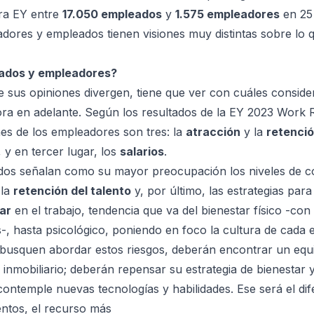
ora EY entre
17.050 empleados
y
1.575 empleadores
en 25 
dores y empleados tienen visiones muy distintas sobre lo 
ados y empleadores?
 sus opiniones divergen, tiene que ver con cuáles consid
ora en adelante. Según los resultados de la
EY 2023 Work R
es de los empleadores son tres: la
atracción
y la
retenci
y en tercer lugar, los
salarios
.
ados señalan como su mayor preocupación los niveles de 
 la
retención del talento
y, por último, las estrategias par
ar
en el trabajo, tendencia que va del bienestar físico -con
s
-, hasta psicológico, poniendo en foco la cultura de cada
usquen abordar estos riesgos, deberán encontrar un equili
 inmobiliario; deberán repensar su estrategia de bienestar 
ontemple nuevas tecnologías y habilidades. Ese será el dif
lentos, el recurso más