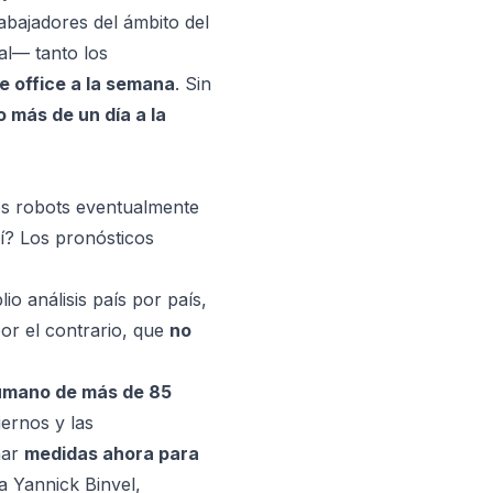
abajadores del ámbito del
al— tanto los
e office a la semana
. Sin
o más de un día a la
os robots eventualmente
sí? Los pronósticos
io análisis país por país,
or el contrario, que
no
humano de más de 85
ernos y las
mar
medidas ahora para
la Yannick Binvel,