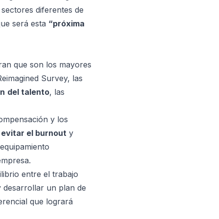
sectores diferentes de
que será esta
“próxima
eran que son los mayores
eimagined Survey
, las
ón
del talento
, las
compensación y los
a
evitar el burnout
y
equipamiento
 empresa.
brio entre el trabajo
y desarrollar un plan de
erencial que logrará