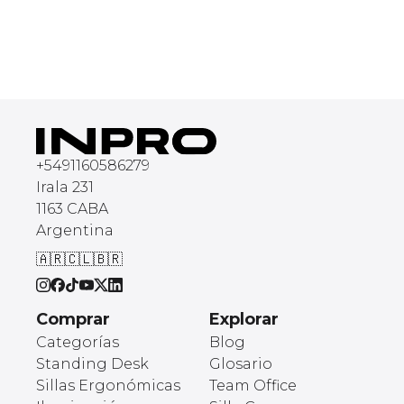
+
5491160586279
Irala 231
1163 CABA
Argentina
🇦🇷
🇨🇱
🇧🇷
Comprar
Explorar
Categorías
Blog
Standing Desk
Glosario
Sillas Ergonómicas
Team Office