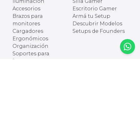
Iluminación
Silla Gamer
Accesorios
Escritorio Gamer
Brazos para
Armá tu Setup
monitores
Descubrir Modelos
Cargadores
Setups de Founders
Ergonómicos
Organización
Soportes para
laptops
Kids
Pods
Travel
Soporte
NEWSLETTER
Novedades,
Legales
promociones y más.
Política de
devolución
Política de
Designed and developed by
INPRO
privacidad