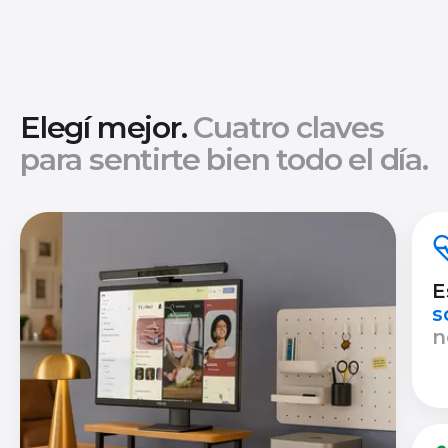
Elegí mejor.
Cuatro claves
para sentirte bien todo el día.
E
s
n