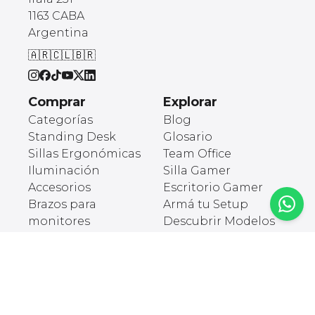
1163 CABA
Argentina
🇦🇷
🇨🇱
🇧🇷
Comprar
Explorar
Categorías
Blog
Standing Desk
Glosario
Sillas Ergonómicas
Team Office
Iluminación
Silla Gamer
Accesorios
Escritorio Gamer
Brazos para
Armá tu Setup
monitores
Descubrir Modelos
Cargadores
Setups de Founders
Ergonómicos
Organización
Soportes para
laptops