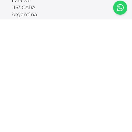
Irala 231
1163 CABA
Argentina
🇦🇷
🇨🇱
🇧🇷
Comprar
Explorar
Categorías
Blog
Standing Desk
Glosario
Sillas Ergonómicas
Team Office
Iluminación
Silla Gamer
Accesorios
Escritorio Gamer
Brazos para
Armá tu Setup
monitores
Descubrir Modelos
Cargadores
Setups de Founders
Ergonómicos
Organización
Soportes para
laptops