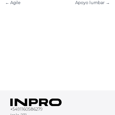
←
Agile
Apoyo lumbar
→
+
5491160586279