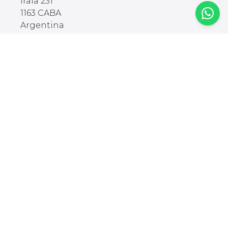
Irala 231
1163 CABA
Argentina
🇦🇷
🇨🇱
🇧🇷
Comprar
Explorar
Categorías
Blog
Standing Desk
Glosario
Sillas Ergonómicas
Team Office
Iluminación
Silla Gamer
Accesorios
Escritorio Gamer
Brazos para
Armá tu Setup
monitores
Descubrir Modelos
Cargadores
Setups de Founders
Ergonómicos
Organización
Soportes para
laptops