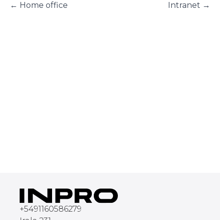
←
Home office
Intranet
→
+
5491160586279