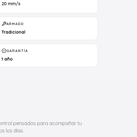
20 mm/s
ARMADO
Tradicional
GARANTÍA
1 año
 control pensados para acompañar tu
s los días.