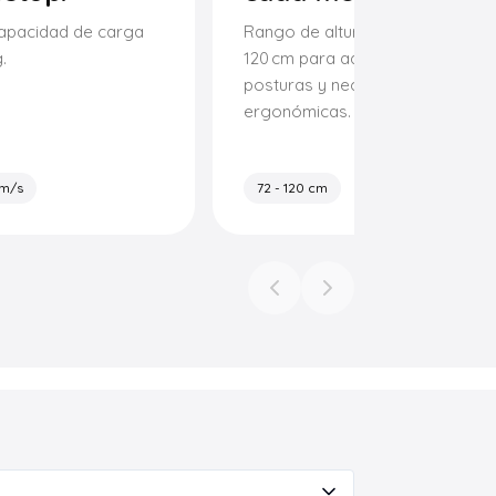
apacidad de carga
Rango de altura ajustable de 72
.
120 cm para adaptarse a distinta
posturas y necesidades
ergonómicas.
m/s
72 - 120 cm
Previous slide
Next slide