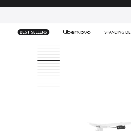
BEST SELLERS
STANDING DE
Standing Des
Doble Standin
Standing Desk
Shop All
Tapa Premiu
Standing Desk
Standing Des
Standing Des