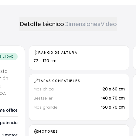
Detalle técnico
Dimensiones
Video
RANGO DE ALTURA
BILIDAD
72 - 120 cm
usta
ción
TAPAS COMPATIBLES
a
Más chica
120 x 60 cm
ce,
Bestseller
140 x 70 cm
Más grande
150 x 70 cm
e office
potencia
MOTORES
1 motor