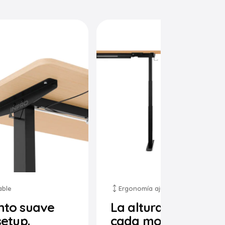
able
Ergonomía ajustable
nto suave
La altura ideal para
setup.
cada momento.